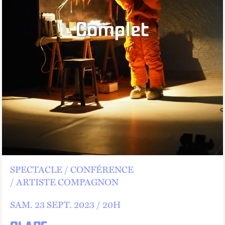
Complet
SPECTACLE
CONFÉRENCE
ARTISTE COMPAGNON
SAM.
23
SEPT.
2023 /
20
H