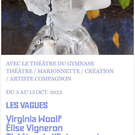
AVEC LE THÉÂTRE DU GYMNASE
THÉÂTRE
MARIONNETTE
CRÉATION
ARTISTE COMPAGNON
DU 3 AU
13
OCT.
2023
LES VAGUES
Virginia Woolf
Élise Vigneron