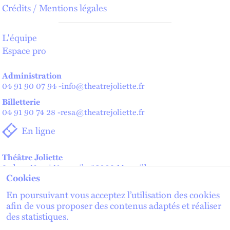
Crédits / Mentions légales
L'équipe
Espace pro
Administration
04 91 90 07 94
-
info@theatrejoliette.fr
Billetterie
04 91 90 74 28
-
resa@theatrejoliette.fr
En ligne
Théâtre Joliette
2 place Henri Verneuil - 13002 Marseille
Cookies
Théâtre de Lenche — Maison des artistes
2 place de Lenche - 13002 Marseille
En poursuivant vous acceptez l’utilisation des cookies
afin de vous proposer des contenus adaptés et réaliser
des statistiques.
lien externe
lien externe