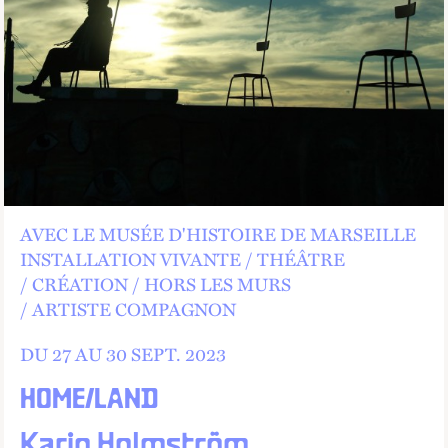
AVEC LE MUSÉE D'HISTOIRE DE MARSEILLE
INSTALLATION VIVANTE
THÉÂTRE
CRÉATION
HORS LES MURS
ARTISTE COMPAGNON
DU 27 AU
30
SEPT.
2023
HOME/LAND
Karin Holmström