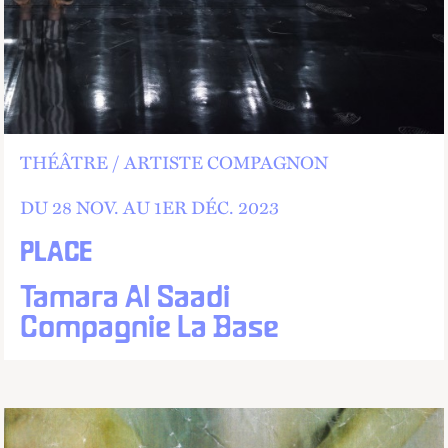
THÉÂTRE
ARTISTE COMPAGNON
DU 28
NOV.
AU
1
ER
DÉC.
2023
PLACE
Tamara Al Saadi
Compagnie La Base