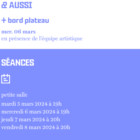
& AUSSI
+ bord plateau
mer. 06 mars
en présence de l’équipe artistique
SÉANCES
Séances
petite salle
mardi 5 mars 2024 à 19
h
mercredi 6 mars 2024 à 19
h
jeudi 7 mars 2024 à 20
h
vendredi 8 mars 2024 à 20
h