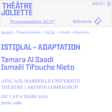
ALLER A
ALLER AU
MENU
Programmation 26/27
Billetterie
Vous êtes dans :
Accueil
Programmation
23/24
Istiqlal - adaptation
ISTIQLAL - ADAPTATION
Tamara Al Saadi
Ismaël Tifouche Nieto
AVEC AIX-MARSEILLE UNIVERSITÉ
THÉÂTRE
ARTISTE COMPAGNON
DU 5 AU
8 MARS 2024
petite salle