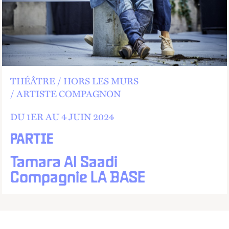
THÉÂTRE
HORS LES MURS
ARTISTE COMPAGNON
DU
1
ER
AU
4 JUIN 2024
PARTIE
Tamara Al Saadi
Compagnie LA BASE