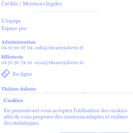
Crédits / Mentions légales
L'équipe
Espace pro
Administration
04 91 90 07 94
-
info@theatrejoliette.fr
Billetterie
04 91 90 74 28
-
resa@theatrejoliette.fr
En ligne
Théâtre Joliette
2 place Henri Verneuil - 13002 Marseille
Cookies
Théâtre de Lenche — Maison des artistes
2 place de Lenche - 13002 Marseille
En poursuivant vous acceptez l’utilisation des cookies
afin de vous proposer des contenus adaptés et réaliser
des statistiques.
lien externe
lien externe