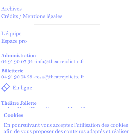
Archives
Crédits / Mentions légales
L'équipe
Espace pro
Administration
04 91 90 07 94
-
info@theatrejoliette.fr
Billetterie
04 91 90 74 28
-
resa@theatrejoliette.fr
En ligne
Théâtre Joliette
2 place Henri Verneuil - 13002 Marseille
Cookies
Théâtre de Lenche — Maison des artistes
2 place de Lenche - 13002 Marseille
En poursuivant vous acceptez l’utilisation des cookies
afin de vous proposer des contenus adaptés et réaliser