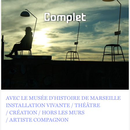
Complet
AVEC LE MUSÉE D'HISTOIRE DE MARSEILLE
INSTALLATION VIVANTE
THÉÂTRE
CRÉATION
HORS LES MURS
ARTISTE COMPAGNON