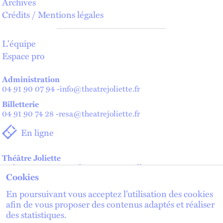
Archives
Crédits / Mentions légales
L'équipe
Espace pro
Administration
04 91 90 07 94
-
info@theatrejoliette.fr
Billetterie
04 91 90 74 28
-
resa@theatrejoliette.fr
En ligne
Théâtre Joliette
2 place Henri Verneuil - 13002 Marseille
Cookies
Théâtre de Lenche — Maison des artistes
2 place de Lenche - 13002 Marseille
En poursuivant vous acceptez l’utilisation des cookies
afin de vous proposer des contenus adaptés et réaliser
des statistiques.
lien externe
lien externe