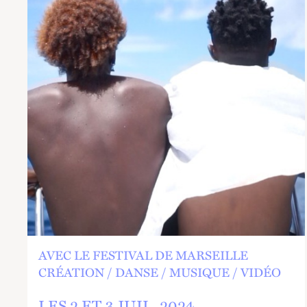
AVEC LE FESTIVAL DE MARSEILLE
CRÉATION
DANSE
MUSIQUE
VIDÉO
LES 2 ET
3
JUIL.
2024