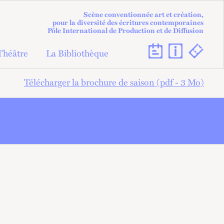
Scène conventionnée art et création,
pour la diversité des écritures contemporaines
Pôle International de Production et de Diffusion
Théâtre
La Bibliothèque
Télécharger la brochure de saison (pdf - 3
Mo
)
ON
PARCOURS D'ARTISTE
AVEC LE THÉÂTRE DU
GYMNASE
CRÉATION AMATEUR
S À
ÉTAPE DE CRÉATION AVEC
DES AMATEURS
STOIRE
CHANTIER POÉTIQUE
CRÉATION EN COURS