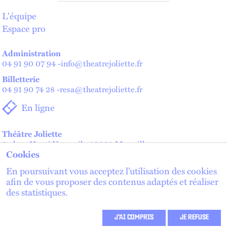
L'équipe
Espace pro
Administration
04 91 90 07 94
-
info@theatrejoliette.fr
Billetterie
04 91 90 74 28
-
resa@theatrejoliette.fr
En ligne
Théâtre Joliette
2 place Henri Verneuil - 13002 Marseille
Cookies
Théâtre de Lenche — Maison des artistes
2 place de Lenche - 13002 Marseille
En poursuivant vous acceptez l’utilisation des cookies
afin de vous proposer des contenus adaptés et réaliser
des statistiques.
lien externe
lien externe
S'inscrire à la newsletter
lien externe
J’AI COMPRIS
JE REFUSE