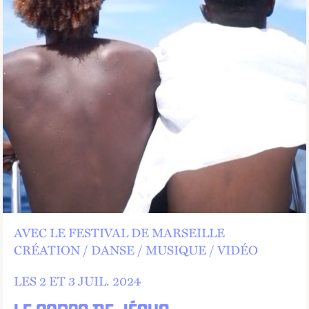
AVEC LE FESTIVAL DE MARSEILLE
CRÉATION
DANSE
MUSIQUE
VIDÉO
LES 2 ET
3
JUIL.
2024