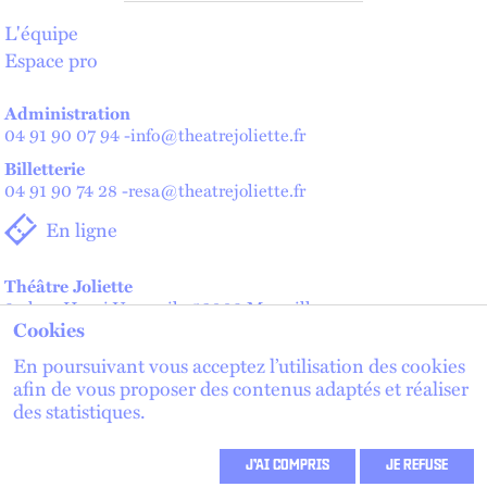
L'équipe
Espace pro
Administration
04 91 90 07 94
-
info@theatrejoliette.fr
Billetterie
04 91 90 74 28
-
resa@theatrejoliette.fr
En ligne
Théâtre Joliette
2 place Henri Verneuil - 13002 Marseille
Cookies
Théâtre de Lenche — Maison des artistes
2 place de Lenche - 13002 Marseille
En poursuivant vous acceptez l’utilisation des cookies
afin de vous proposer des contenus adaptés et réaliser
des statistiques.
lien externe
lien externe
S'inscrire à la newsletter
lien externe
J’AI COMPRIS
JE REFUSE