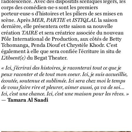
l’adolescence. Avec des dispositifs scéniques légers, les
corps des comédien·ne·s sont les premiers
porteur·euse·s d’histoires et les piliers de ses mises en
MER, PARTIE
ISTIQLAL
scène. Après
et
la saison
dernière, elle présentera cette saison sa nouvelle
TAIRE
création
et sera créatrice associée du nouveau
Pôle International de Production, aux côtés de Betty
Tchomanga, Penda Diouf et Chrystèle Khodr. C’est
également à elle que sera confiée l’écriture in situ de
L’Absent(e)
du Begat Theater.
« Ici, j’écrirai des histoires, je raconterai tout ce que je
peux raconter et de tout mon coeur. Ici, je suis accueillie,
écoutée, soutenue et sublimée. Ici sera chez moi le temps
de vous faire rire et pleurer, aimer aussi, ça va de soi…
Ici, c’est une chance. Ici, c’est une maison pour les rêves. »
—
Tamara Al Saadi