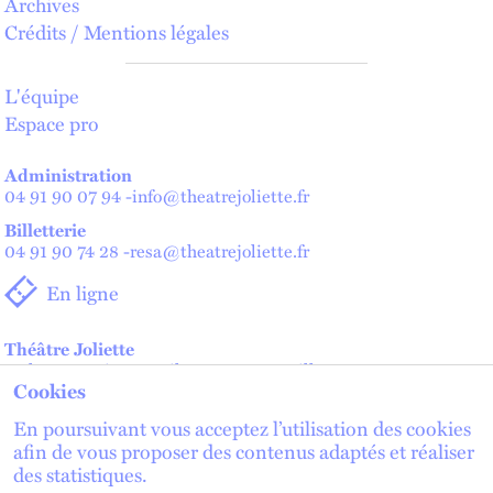
Archives
Crédits / Mentions légales
L'équipe
Espace pro
Administration
04 91 90 07 94
-
info@theatrejoliette.fr
Billetterie
04 91 90 74 28
-
resa@theatrejoliette.fr
En ligne
Théâtre Joliette
2 place Henri Verneuil - 13002 Marseille
Cookies
Théâtre de Lenche — Maison des artistes
2 place de Lenche - 13002 Marseille
En poursuivant vous acceptez l’utilisation des cookies
afin de vous proposer des contenus adaptés et réaliser
des statistiques.
lien externe
lien externe