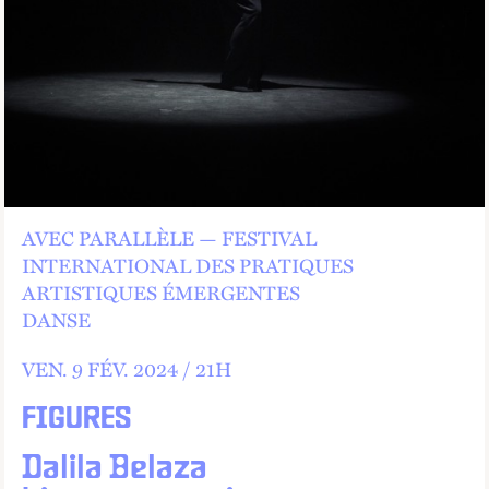
AVEC PARALLÈLE — FESTIVAL
INTERNATIONAL DES PRATIQUES
ARTISTIQUES ÉMERGENTES
DANSE
VEN.
9
FÉV.
2024 /
21
H
FIGURES
Dalila Belaza