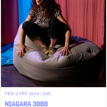
VEN.
9
FÉV.
2024 /
19
H
NIAGARA 3000