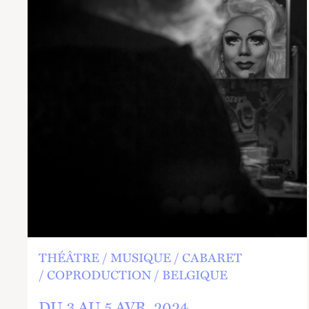
THÉÂTRE
MUSIQUE
CABARET
COPRODUCTION
BELGIQUE
DU 3 AU
5
AVR.
2024