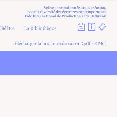
Scène conventionnée art et création,
pour la diversité des écritures contemporaines
Pôle International de Production et de Diffusion
Théâtre
La Bibliothèque
Télécharger la brochure de saison (pdf - 3
Mo
)
ON
PARCOURS D'ARTISTE
AVEC LE THÉÂTRE DU
GYMNASE
CRÉATION AMATEUR
S À
ÉTAPE DE CRÉATION AVEC
DES AMATEURS
STOIRE
CHANTIER POÉTIQUE
CRÉATION EN COURS