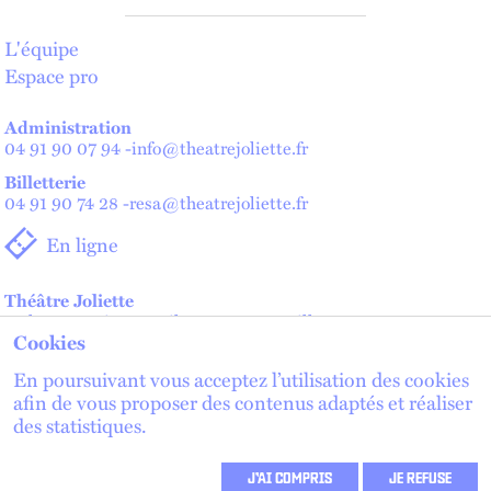
L'équipe
Espace pro
Administration
04 91 90 07 94
-
info@theatrejoliette.fr
Billetterie
04 91 90 74 28
-
resa@theatrejoliette.fr
En ligne
Théâtre Joliette
2 place Henri Verneuil - 13002 Marseille
Cookies
Théâtre de Lenche — Maison des artistes
2 place de Lenche - 13002 Marseille
En poursuivant vous acceptez l’utilisation des cookies
afin de vous proposer des contenus adaptés et réaliser
des statistiques.
lien externe
lien externe
S'inscrire à la newsletter
lien externe
J’AI COMPRIS
JE REFUSE