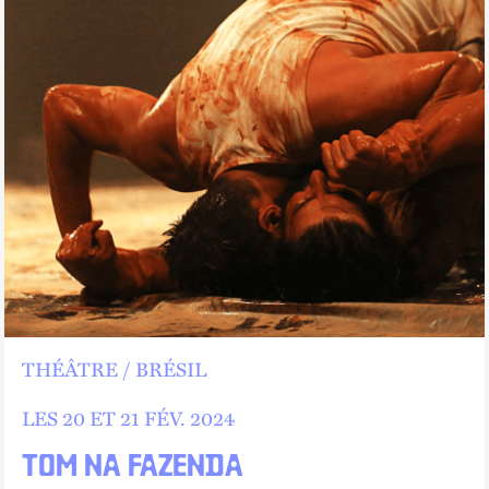
THÉÂTRE
BRÉSIL
LES 20 ET
21
FÉV.
2024
TOM NA FAZENDA