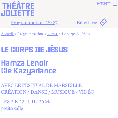
ALLER A
ALLER AU
MENU
Programmation 26/27
Billetterie
Vous êtes dans :
Accueil
Programmation
23/24
Le corps de Jésus
LE CORPS DE JÉSUS
Hamza Lenoir
Cie Kazyadance
AVEC LE FESTIVAL DE MARSEILLE
CRÉATION
DANSE
MUSIQUE
VIDÉO
LES 2 ET
3
JUIL.
2024
petite salle