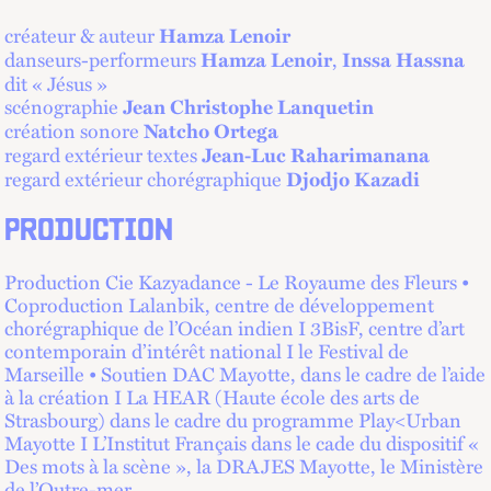
créateur & auteur
Hamza Lenoir
danseurs-performeurs
,
Hamza Lenoir
Inssa Hassna
dit « Jésus »
scénographie
Jean Christophe Lanquetin
création sonore
Natcho Ortega
regard extérieur textes
Jean-Luc Raharimanana
regard extérieur chorégraphique
Djodjo Kazadi
PRODUCTION
Production Cie Kazyadance - Le Royaume des Fleurs •
Coproduction Lalanbik, centre de développement
chorégraphique de l’Océan indien I 3BisF, centre d’art
contemporain d’intérêt national I le Festival de
Marseille • Soutien DAC Mayotte, dans le cadre de l’aide
à la création I La HEAR (Haute école des arts de
Strasbourg) dans le cadre du programme Play<Urban
Mayotte I L’Institut Français dans le cade du dispositif «
Des mots à la scène », la DRAJES Mayotte, le Ministère
de l’Outre-mer.