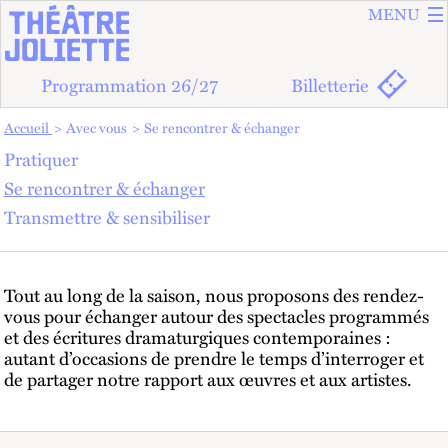
ALLER A
ALLER AU
MENU
Programmation 26/27
Billetterie
Vous êtes dans :
Accueil
Avec vous
Se rencontrer & échanger
Pratiquer
SE RENCONTRER & ÉCHANGER
Se rencontrer & échanger
Transmettre & sensibiliser
Tout au long de la saison, nous proposons des rendez-
vous pour échanger autour des spectacles programmés
et des écritures dramaturgiques contemporaines :
autant d’occasions de prendre le temps d’interroger et
de partager notre rapport aux œuvres et aux artistes.