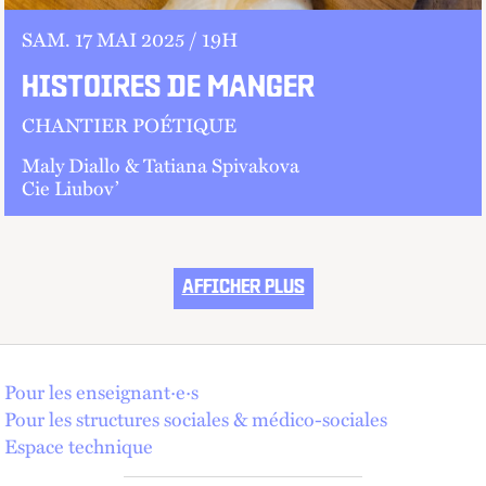
SAM.
17 MAI 2025 /
19
H
HISTOIRES DE MANGER
CHANTIER POÉTIQUE
Maly Diallo & Tatiana Spivakova
Cie Liubov’
AFFICHER PLUS
Pour les enseignant·e·s
Pour les structures sociales & médico-sociales
Espace technique