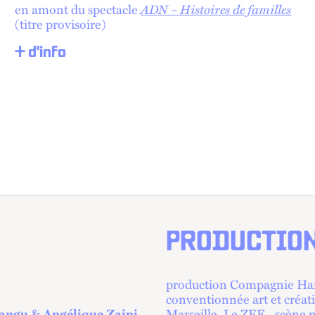
ADN – Histoires de familles
en amont du spectacle
(titre provisoire)
+ d'info
PRODUCTIO
production Compagnie Hann
conventionnée art et créat
bangu
&
Angélique Zaini
Marseille, Le ZEF - scène n