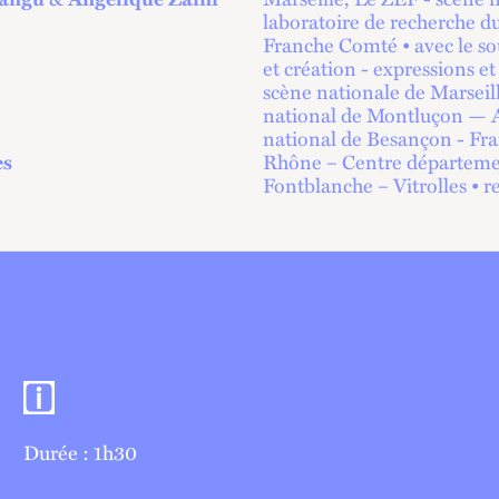
laboratoire de recherche 
Franche Comté • avec le so
et création - expressions e
scène nationale de Marseill
national de Montluçon — 
national de Besançon - F
es
Rhône – Centre département
Fontblanche – Vitrolles • r
Informations pratiques
Durée : 1h30