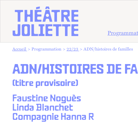
Programmat
Vous êtes dans :
Accueil
Programmation
22/23
ADN/histoires de familles
ADN/HISTOIRES DE F
(titre provisoire)
Faustine Noguès
Linda Blanchet
Compagnie Hanna R