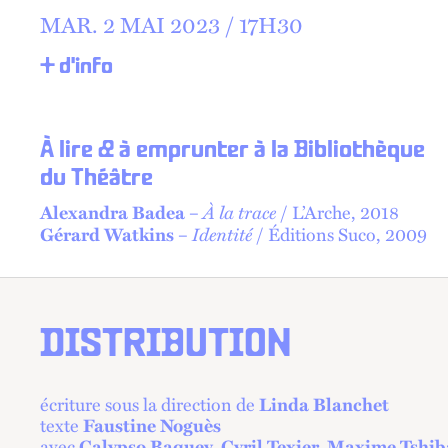
MAR.
2 MAI 2023 /
17
H
30
+ d'info
À lire & à emprunter à la Bibliothèque
du Théâtre
À la trace
Alexandra Badea
–
/ L’Arche, 2018
Identité
Gérard Watkins
–
/ Éditions Suco, 2009
DISTRIBUTION
écriture sous la direction de
Linda Blanchet
texte
Faustine Noguès
avec
Calypso Baquey, Cyril Texier, Maxime Tshi