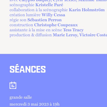
scénographie
Kristelle Paré
collaboration à la scénographie
Karin Holmström
création lumière
Willy Cessa
régie son
Sébastien Perron
construction
Christophe Coupeaux
assistante à la mise en scène
Tess Tracy
production & diffusion
Marie Leroy, Victoire Cost
SÉANCES
Séances
grande salle
mercredi 3 mai 2023 à 19
h