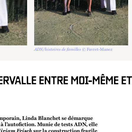
ADN/histoires de familles
© Favret-Manez
ERVALLE ENTRE MOI-MÊME ET
temporain, Linda Blanchet se démarque
 l’autofiction. Munie de tests ADN, elle
Miriam Frisch
sur la construction fragile