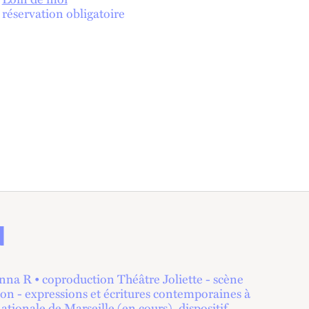
réservation obligatoire
N
a R • coproduction Théâtre Joliette - scène
ion - expressions et écritures contemporaines à
ationale de Marseille (en cours), dispositif