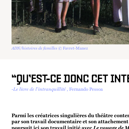
ADN/histoires de familles
© Favret-Manez
“QU’EST-CE DONC CET INT
-
Le livre de l’intranquillité
, Fernando Pessoa
Parmi les créatrices singulières du théâtre con
par son travail documentaire et son attachement à
Le voyage de 
poursuit ici son travail initié avec