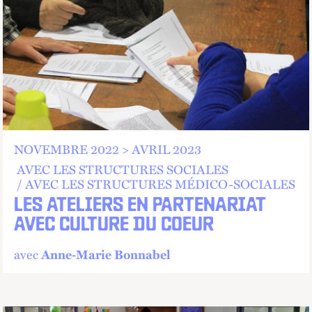
NOVEMBRE 2022 > AVRIL 2023
AVEC LES STRUCTURES SOCIALES
AVEC LES STRUCTURES MÉDICO-SOCIALES
LES ATELIERS EN PARTENARIAT
AVEC CULTURE DU COEUR
avec
Anne-Marie Bonnabel