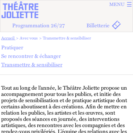
ALLER A
ALLER AU
MENU
Programmation 26/27
Billetterie
Vous êtes dans :
Accueil
Avec vous
Transmettre & sensibiliser
Pratiquer
TRANSMETTRE & SENSIBILISER
Se rencontrer & échanger
Transmettre & sensibiliser
Tout au long de l’année, le Théâtre Joliette propose un
accompagnement pour tous les publics, et initie des
projets de sensibilisation et de pratique artistique dont
certains aboutissent à des créations. Afin de mettre en
relation les publics, les artistes et les œuvres, sont
proposés des séances en journée, des interventions
artistiques, des rencontres avec les compagnies et des
rendez-vous privilégiés. L’équipe des relations avec les