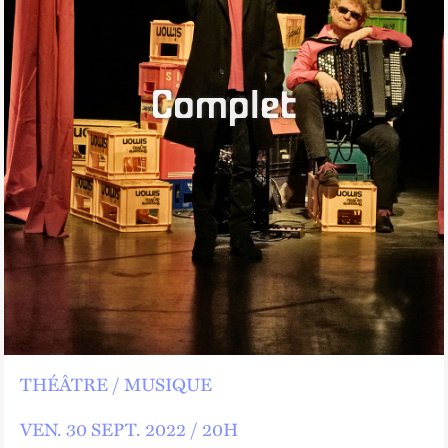
Complet
THÉÂTRE
MUSIQUE
VEN.
30
SEPT.
2022 /
20
H