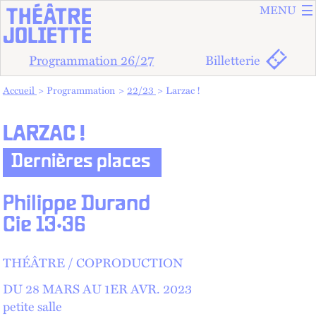
ALLER A
ALLER AU
MENU
Programmation 26/27
Billetterie
Vous êtes dans :
Accueil
Programmation
22/23
Larzac !
LARZAC !
Dernières places
Philippe Durand
Cie 13·36
THÉÂTRE
COPRODUCTION
DU 28 MARS AU
1
ER
AVR.
2023
petite salle