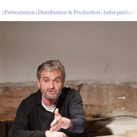
↓
Présentation
↓
Distribution & Production
↓
Infos pratique