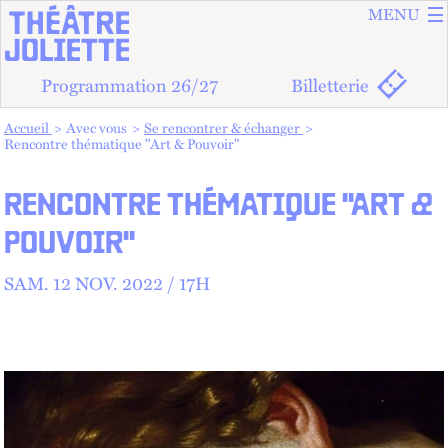
ALLER A
ALLER AU
MENU
Programmation 26/27
Billetterie
Vous êtes dans :
Accueil
Avec vous
Se rencontrer & échanger
Rencontre thématique "Art & Pouvoir"
RENCONTRE THÉMATIQUE "ART &
POUVOIR"
SAM.
12
NOV.
2022 /
17
H