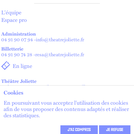
L'équipe
Espace pro
Administration
04 91 90 07 94
-
info@theatrejoliette.fr
Billetterie
04 91 90 74 28
-
resa@theatrejoliette.fr
En ligne
Théâtre Joliette
2 place Henri Verneuil - 13002 Marseille
Cookies
Théâtre de Lenche — Maison des artistes
2 place de Lenche - 13002 Marseille
En poursuivant vous acceptez l’utilisation des cookies
afin de vous proposer des contenus adaptés et réaliser
des statistiques.
lien externe
lien externe
S'inscrire à la newsletter
lien externe
J’AI COMPRIS
JE REFUSE