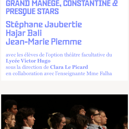
GRAND MANÈGE, CONSTANTINE &
PRESQUE STARS
Stéphane Jaubertie
Hajar Bali
Jean-Marie Piemme
avec les élèves de l’option théâtre facultative du
Lycée Victor Hugo
sous la direction de
Clara Le Picard
en collaboration avec l’enseignante Mme Falha