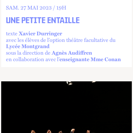
SAM.
27 MAI 2023 /
19
H
UNE PETITE ENTAILLE
texte
Xavier Durringer
avec les élèves de l’option théâtre facultative du
Lycée Montgrand
sous la direction de
Agnès Audiffren
en collaboration avec l’
enseignante Mme Conan