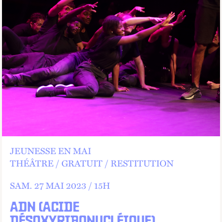
JEUNESSE EN MAI
THÉÂTRE
GRATUIT
RESTITUTION
SAM.
27 MAI 2023 /
15
H
ADN (ACIDE
DÉSOXYRIBONUCLÉIQUE)