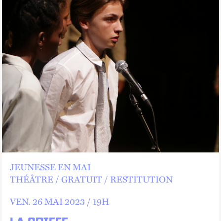
JEUNESSE EN MAI
THÉÂTRE
GRATUIT
RESTITUTION
VEN.
26 MAI 2023 /
19
H