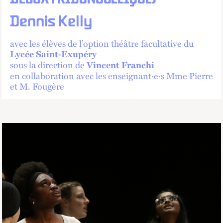
Dennis Kelly
avec les élèves de l’option théâtre facultative du
Lycée Saint-Exupéry
sous la direction de
Vincent Franchi
en collaboration avec les enseignant·e·s Mme Pierre
et M. Fougère