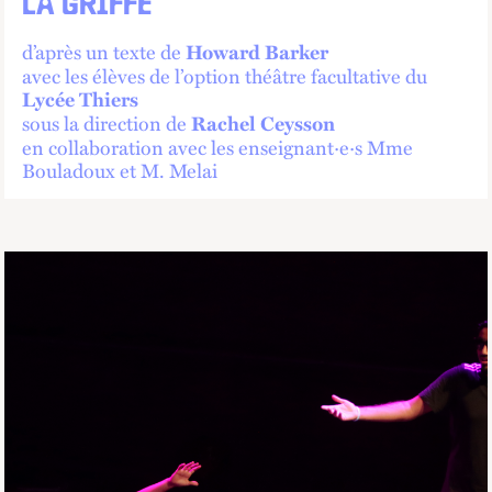
LA GRIFFE
d’après un texte de
Howard Barker
avec les élèves de l’option théâtre facultative du
Lycée Thiers
sous la direction de
Rachel Ceysson
en collaboration avec les enseignant·e·s Mme
Bouladoux et M. Melai