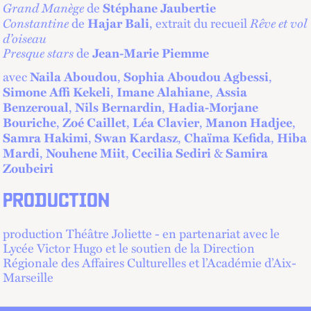
Grand Manège
de
Stéphane Jaubertie
Constantine
de
, extrait du recueil
Rêve et vol
Hajar Bali
d’oiseau
Presque stars
de
Jean-Marie Piemme
avec
,
,
Naila Aboudou
Sophia Aboudou Agbessi
,
,
Simone Affi Kekeli
Imane Alahiane
Assia
,
,
Benzeroual
Nils Bernardin
Hadia-Morjane
,
,
,
,
Bouriche
Zoé Caillet
Léa Clavier
Manon Hadjee
,
,
,
Samra Hakimi
Swan Kardasz
Chaïma Kefida
Hiba
,
,
&
Mardi
Nouhene Miit
Cecilia Sediri
Samira
Zoubeiri
PRODUCTION
production Théâtre Joliette - en partenariat avec le
Lycée Victor Hugo et le soutien de la Direction
Régionale des Affaires Culturelles et l’Académie d’Aix-
Marseille