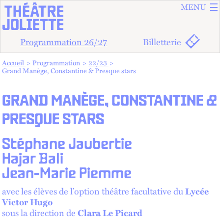
ALLER A
ALLER AU
MENU
Programmation 26/27
Billetterie
Vous êtes dans :
Accueil
Programmation
22/23
Grand Manège, Constantine & Presque stars
GRAND MANÈGE, CONSTANTINE &
PRESQUE STARS
Stéphane Jaubertie
Hajar Bali
Jean-Marie Piemme
avec les élèves de l’option théâtre facultative du
Lycée
Victor Hugo
sous la direction de
Clara Le Picard