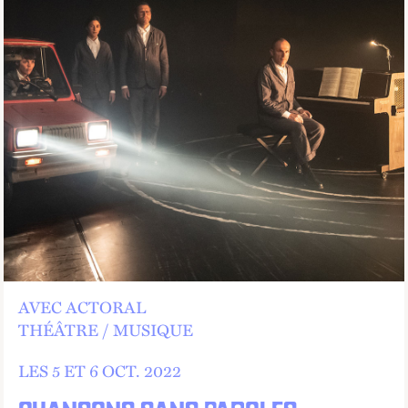
AVEC ACTORAL
THÉÂTRE
MUSIQUE
LES 5 ET
6
OCT.
2022