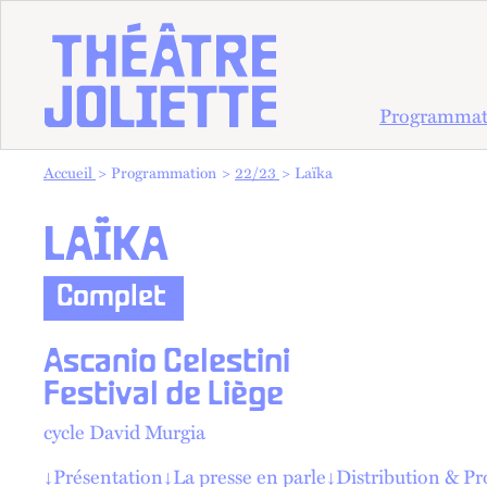
Programmat
Vous êtes dans :
Accueil
Programmation
22/23
Laïka
LAÏKA
Complet
Ascanio Celestini
Festival de Liège
cycle David Murgia
↓
Présentation
↓
La presse en parle
↓
Distribution & P