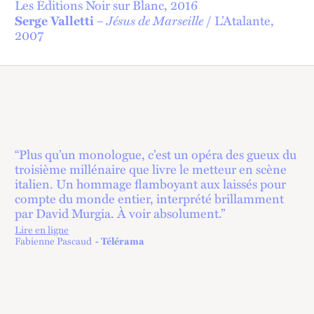
Les Éditions Noir sur Blanc, 2016
Jésus de Marseille
Serge Valletti
–
/ L’Atalante,
2007
“Plus qu’un monologue, c’est un opéra des gueux du
troisième millénaire que livre le metteur en scène
italien. Un hommage flamboyant aux laissés pour
compte du monde entier, interprété brillamment
par David Murgia. À voir absolument.”
Lire en ligne
lien externe
Fabienne Pascaud
Télérama