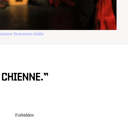
inique Houcmant-Goldo
E CHIENNE.”