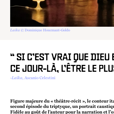
Laika
© Dominique Houcmant-Goldo
“ SI C’EST VRAI QUE DIEU
CE JOUR-LÀ, L’ÊTRE LE PL
-
Laïka
, Ascanio Celestini
Figure majeure du « théâtre-récit », le conteur it
second épisode du triptyque, un portrait caustiqu
Fidèle au goût de l’auteur pour la narration et l’o