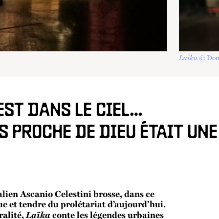
Laika
© Dom
 EST DANS LE CIEL…
US PROCHE DE DIEU ÉTAIT UN
alien Ascanio Celestini brosse, dans ce
e et tendre du prolétariat d’aujourd’hui.
Laïka
ralité,
conte les légendes urbaines