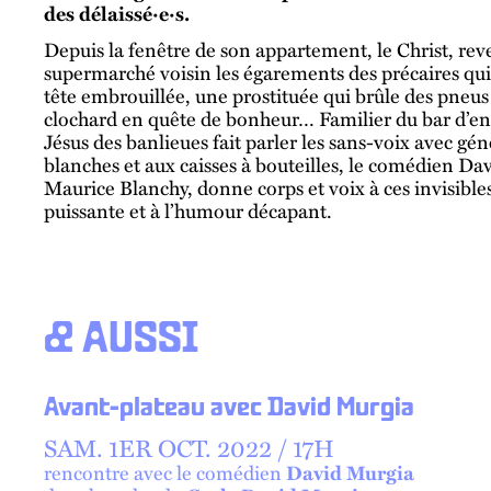
des délaissé·e·s.
Depuis la fenêtre de son appartement, le Christ, reve
supermarché voisin les égarements des précaires qui 
tête embrouillée, une prostituée qui brûle des pneus
clochard en quête de bonheur… Familier du bar d’en 
Jésus des banlieues fait parler les sans-voix avec gén
blanches et aux caisses à bouteilles, le comédien D
Maurice Blanchy, donne corps et voix à ces invisible
puissante et à l’humour décapant.
& AUSSI
Avant-plateau avec David Murgia
SAM.
1
ER
OCT.
2022 /
17
H
rencontre avec le comédien
David Murgia