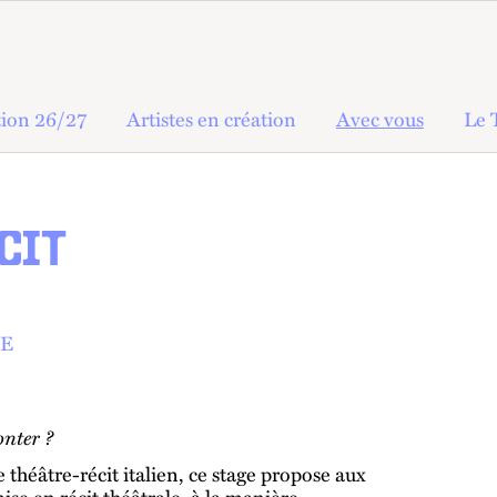
ion 26/27
Artistes en création
Avec vous
Le 
CIT
UE
onter ?
 théâtre-récit italien, ce stage propose aux
mise en récit théâtrale, à la manière