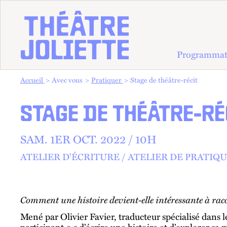
Programmat
Vous êtes dans :
Accueil
Avec vous
Pratiquer
Stage de théâtre-récit
STAGE DE THÉÂTRE-RÉ
SAM.
1
ER
OCT.
2022 /
10
H
ATELIER D'ÉCRITURE
ATELIER DE PRATIQ
Comment une histoire devient-elle intéressante à rac
Mené par Olivier Favier, traducteur spécialisé dans le
participant·e·s d’écrire une histoire et d’explorer sa 