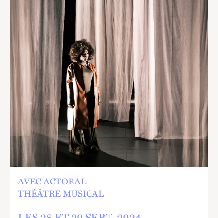
D'ENFANCE - ASSITEJ
ET LE THÉÂTRE MASS
AVEC ACTORAL
THÉÂTRE MUSICAL
LES 28 ET
29
SEPT.
2024