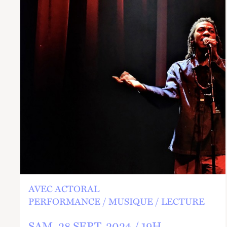
AVEC ACTORAL
PERFORMANCE
MUSIQUE
LECTURE
SAM.
28
SEPT.
2024 /
19
H