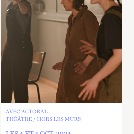
 FRANCE
ALIA
AVEC ACTORAL
THÉÂTRE
HORS LES MURS
LES 4 ET
5
OCT.
2024