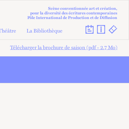
Scène conventionnée art et création,
pour la diversité des écritures contemporaines
Pôle International de Production et de Diffusion
Théâtre
La Bibliothèque
Télécharger la brochure de saison (pdf - 2.7
Mo
)
SSALIA
THÉÂTRE MUSICAL
DANS LE CADRE DU FESTIVAL
DE MARSEILLE
 BIAC
PREMIÈRE
EN CORÉALISATION AVEC LE
NTOINE
THÉÂTRE VISUEL
FESTIVAL DE MARSEILLE
CONFÉRENCE DANSÉE
VISITE
NNES DU
QUE DE
IONAL
ES