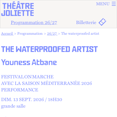
ALLER A
ALLER AU
MENU
Programmation 26/27
Billetterie
Vous êtes dans :
Accueil
Programmation
26/27
The waterproofed artist
THE WATERPROOFED ARTIST
Youness Atbane
FESTIVAL ON MARCHE
AVEC LA SAISON MÉDITERRANÉE 2026
PERFORMANCE
DIM.
13
SEPT.
2026 /
18
H
30
grande salle