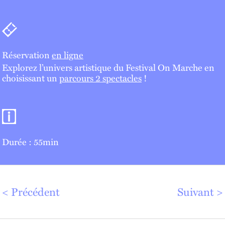
Billetterie
Réservation
en ligne
Explorez l’univers artistique du Festival On Marche en
choisissant un
parcours 2 spectacles
!
Informations pratiques
Durée : 55min
Précédent
Suivant