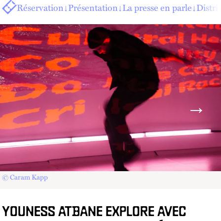
Réservation
↓
Présentation
↓
La presse en parle
↓
Distri
© Caram Kapp
YOUNESS ATBANE EXPLORE AVEC