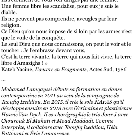
Une femme libre les scandalise, pour eux je suis le
diable.
Ils ne peuvent pas comprendre, aveugles par leur
religion.
Ce Dieu qu’on nous impose de si loin par les armes n’est
que le voile de la conquête.
Le seul Dieu que nous connaissons, on peut le voir et le
toucher : Je l’embrasse devant vous,
C’est la terre vivante, la terre qui nous fait vivre, la terre
libre d’Amazighs ! »
Kateb Yacine,
L’œuvre en Fragments
, Actes Sud, 1986
…
Mohamed Lamqayssi débute sa formation en danse
contemporaine en 2011 au sein de la compagnie de
Taoufiq Izeddiou. En 2015, il crée le solo NAFAS qu’il
développe ensuite en 2018 avec l’écrivaine et plasticienne
Hanne Van Dyck. Il co-chorégraphie le trio Jour J avec
Chourouk El Mahati et Moad Haddadi. Comme
interprète, il collabore avec Taoufiq Izeddiou, Héla
Fattoumi et Éric Lamoureux.