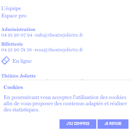
L'équipe
Espace pro
Administration
04 91 90 07 94
-
info@theatrejoliette.fr
Billetterie
04 91 90 74 28
-
resa@theatrejoliette.fr
En ligne
Théâtre Joliette
2 place Henri Verneuil - 13002 Marseille
Cookies
Théâtre de Lenche — Maison des artistes
2 place de Lenche - 13002 Marseille
En poursuivant vous acceptez l’utilisation des cookies
afin de vous proposer des contenus adaptés et réaliser
des statistiques.
lien externe
lien externe
S'inscrire à la newsletter
lien externe
J’AI COMPRIS
JE REFUSE