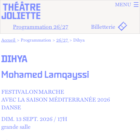
ALLER A
ALLER AU
MENU
Programmation 26/27
Billetterie
Vous êtes dans :
Accueil
Programmation
26/27
Dihya
DIHYA
Mohamed Lamqayssi
FESTIVAL ON MARCHE
AVEC LA SAISON MÉDITERRANÉE 2026
DANSE
DIM.
13
SEPT.
2026 /
17
H
grande salle