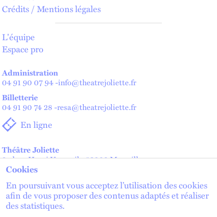
Crédits / Mentions légales
L'équipe
Espace pro
Administration
04 91 90 07 94
-
info@theatrejoliette.fr
Billetterie
04 91 90 74 28
-
resa@theatrejoliette.fr
En ligne
Théâtre Joliette
2 place Henri Verneuil - 13002 Marseille
Cookies
Théâtre de Lenche — Maison des artistes
2 place de Lenche - 13002 Marseille
En poursuivant vous acceptez l’utilisation des cookies
afin de vous proposer des contenus adaptés et réaliser
des statistiques.
lien externe
lien externe