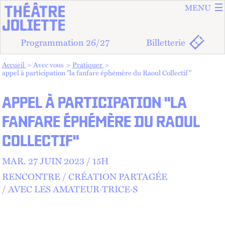
ALLER A
ALLER AU
MENU
Programmation 26/27
Billetterie
Vous êtes dans :
Accueil
Avec vous
Pratiquer
appel à participation "la fanfare éphémère du Raoul Collectif"
APPEL À PARTICIPATION "LA
FANFARE ÉPHÉMÈRE DU RAOUL
COLLECTIF"
MAR.
27 JUIN 2023 /
15
H
RENCONTRE
CRÉATION PARTAGÉE
AVEC LES AMATEUR·TRICE·S