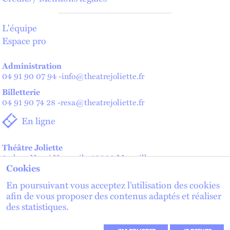
L'équipe
Espace pro
Administration
04 91 90 07 94
-
info@theatrejoliette.fr
Billetterie
04 91 90 74 28
-
resa@theatrejoliette.fr
En ligne
Théâtre Joliette
2 place Henri Verneuil - 13002 Marseille
Cookies
Théâtre de Lenche — Maison des artistes
2 place de Lenche - 13002 Marseille
En poursuivant vous acceptez l’utilisation des cookies
afin de vous proposer des contenus adaptés et réaliser
des statistiques.
lien externe
lien externe
S'inscrire à la newsletter
lien externe