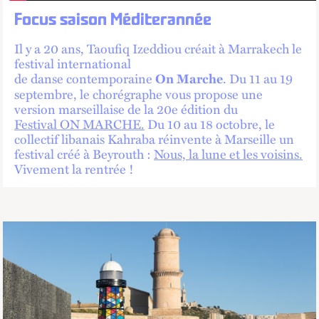
Focus saison Méditerannée
Il y a 20 ans, Taoufiq Izeddiou créait à Marrakech le
festival international
de danse contemporaine
. Du 11 au 19
On Marche
septembre, le chorégraphe vous propose une
version marseillaise de la 20e édition du
Festival ON MARCHE.
Du 10 au 18 octobre, le
collectif libanais Kahraba réinvente à Marseille un
festival créé à Beyrouth :
Nous, la lune et les voisins.
Vivement la rentrée !