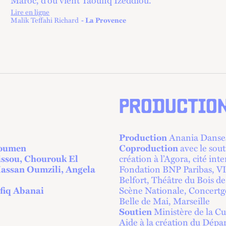
Maroc, d’où vient Taoufiq Izeddiou.”
Lire en ligne
lien externe
Malik Teffahi Richard
La Provence
PRODUCTIO
Production
Anania Danse
Moumen
Coproduction
avec le sou
uissou, Chourouk El
création à l’Agora, cité int
ssan Oumzili, Angela
Fondation BNP Paribas, 
Belfort, Théâtre du Bois d
fiq Abanai
Scène Nationale, Concertge
Belle de Mai, Marseille
Soutien
Ministère de la C
Aide à la création du De