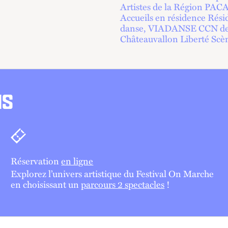
Artistes de la Région PACA
Accueils en résidence Résid
danse, VIADANSE CCN de 
Châteauvallon Liberté Scèn
NS
Billetterie
Réservation
en ligne
Explorez l’univers artistique du Festival On Marche
en choisissant un
parcours 2 spectacles
!