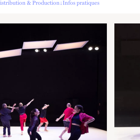
istribution & Production
↓
Infos pratiques