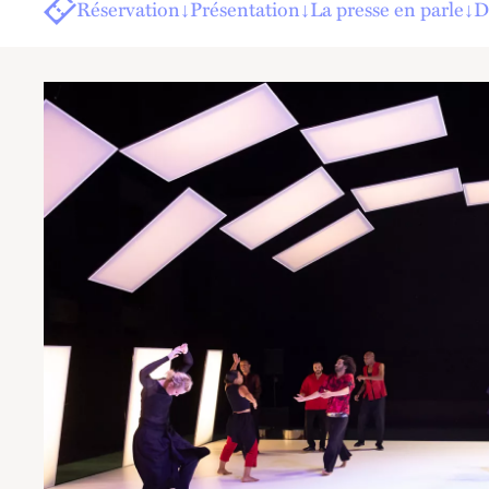
Réservation
↓
Présentation
↓
La presse en parle
↓
D