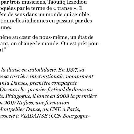
par trois musiciens, Taoufiq Izzediou
quées par le terme de « transe ». Il
quête de sens dans un monde qui semble
tionnelles italiennes en passant par des
mune.
 ramène au cœur de nous-même, un état de
ngeant, on change le monde. On est prêt pour
t.”
la danse en autodidacte. En 1997, sa
e sa carrière internationale, notamment
nania Danses, première compagnie
On marche, premier festival de danse au
ts. Pédagogue, il lance en 2003 la première
n 2019 Nafass, une formation
Montpellier Danse, au CND à Paris,
te associé à VIADANSE (CCN Bourgogne-