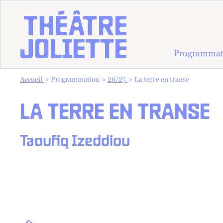
Programmat
Vous êtes dans :
Accueil
Programmation
26/27
La terre en transe
LA TERRE EN TRANSE
Taoufiq Izeddiou