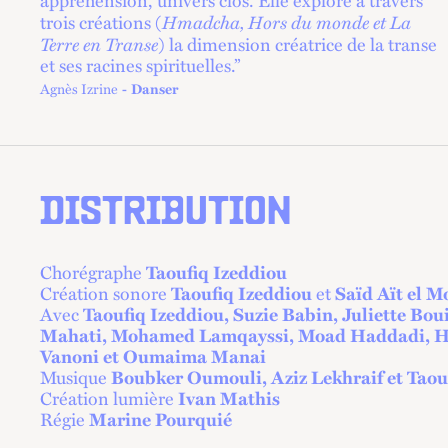
appréhension, univers clos. Elle explore à travers
Hmadcha, Hors du monde et La
trois créations (
Terre en Transe
) la dimension créatrice de la transe
et ses racines spirituelles.”
Agnès Izrine
Danser
DISTRIBUTION
Chorégraphe
Taoufiq Izeddiou
Création sonore
Taoufiq Izeddiou
et
Saïd Aït el 
Avec
Taoufiq Izeddiou, Suzie Babin, Juliette Bo
Mahati, Mohamed Lamqayssi, Moad Haddadi, Ha
Vanoni et Oumaima Manai
Musique
Boubker Oumouli, Aziz Lekhraif et Taou
Création lumière
Ivan Mathis
Régie
Marine Pourquié