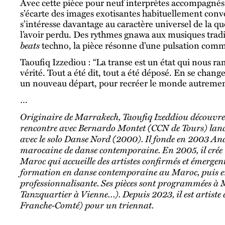
Avec cette pièce pour neuf interprètes accompagnés 
s’écarte des images exotisantes habituellement convo
s’intéresse davantage au caractère universel de la 
l’avoir perdu. Des rythmes gnawa aux musiques tradi
beats
techno, la pièce résonne d’une pulsation com
Taoufiq Izzediou : “La transe est un état qui nous
vérité. Tout a été dit, tout a été déposé. En se cha
un nouveau départ, pour recréer le monde autremen
…
Originaire de Marrakech, Taoufiq Izeddiou découvre 
rencontre avec Bernardo Montet (CCN de Tours) lanc
avec le solo Danse Nord (2000). Il fonde en 2003 A
marocaine de danse contemporaine. En 2005, il crée 
Maroc qui accueille des artistes confirmés et émergen
formation en danse contemporaine au Maroc, puis e
professionnalisante. Ses pièces sont programmées à 
Tanzquartier à Vienne…). Depuis 2023, il est artis
Franche-Comté) pour un triennat.