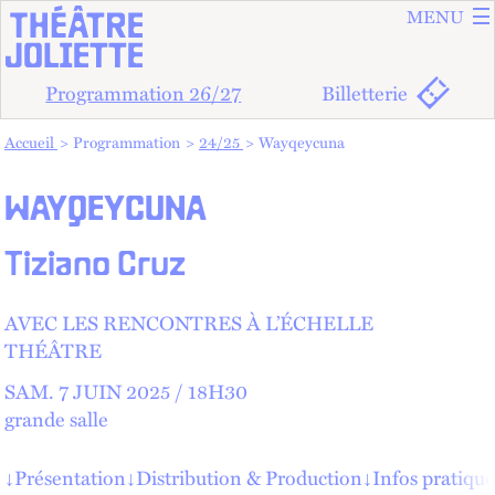
ALLER A
ALLER AU
MENU
Programmation 26/27
Billetterie
Vous êtes dans :
Accueil
Programmation
24/25
Wayqeycuna
WAYQEYCUNA
Tiziano Cruz
AVEC LES RENCONTRES À L’ÉCHELLE
THÉÂTRE
SAM.
7 JUIN 2025 /
18
H
30
grande salle
↓
Présentation
↓
Distribution & Production
↓
Infos pratique