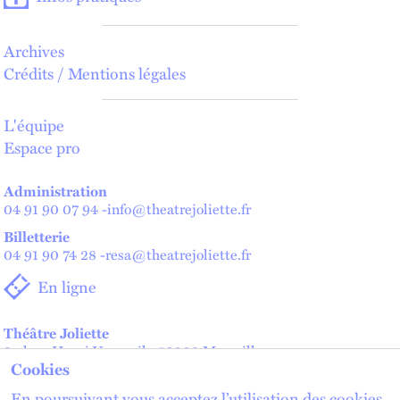
Archives
Crédits / Mentions légales
L'équipe
Espace pro
Administration
04 91 90 07 94
-
info@theatrejoliette.fr
Billetterie
04 91 90 74 28
-
resa@theatrejoliette.fr
En ligne
Théâtre Joliette
2 place Henri Verneuil - 13002 Marseille
Cookies
Théâtre de Lenche — Maison des artistes
2 place de Lenche - 13002 Marseille
En poursuivant vous acceptez l’utilisation des cookies