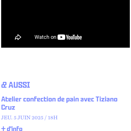
& AUSSI
Atelier confection de pain avec Tiziano
Cruz
JEU.
5 JUIN 2025 /
18
H
+ d'info