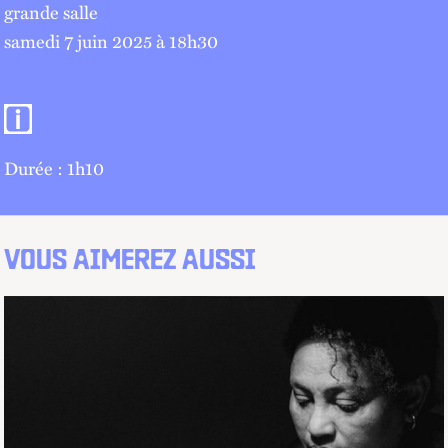
grande salle
samedi 7 juin 2025 à 18
h
30
Informations pratiques
Durée : 1h10
VOUS AIMEREZ AUSSI