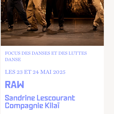
FOCUS DES DANSES ET DES LUTTES
DANSE
LES 23 ET
24 MAI 2025
RAW
Sandrine Lescourant
Compagnie Kilaï