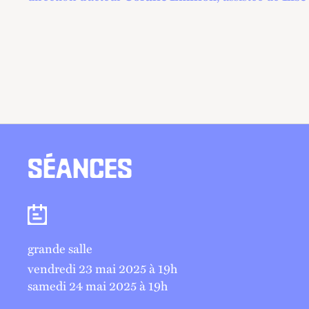
SÉANCES
Séances
grande salle
vendredi 23 mai 2025 à 19
h
samedi 24 mai 2025 à 19
h