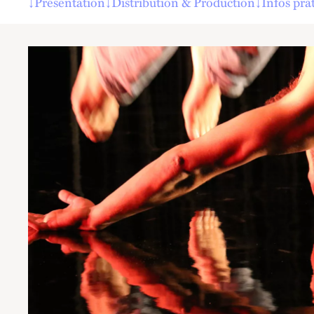
↓
Présentation
↓
Distribution & Production
↓
Infos pra