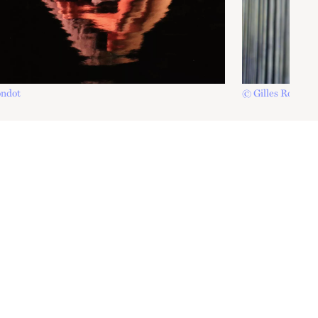
ondot
© Gilles Rondot