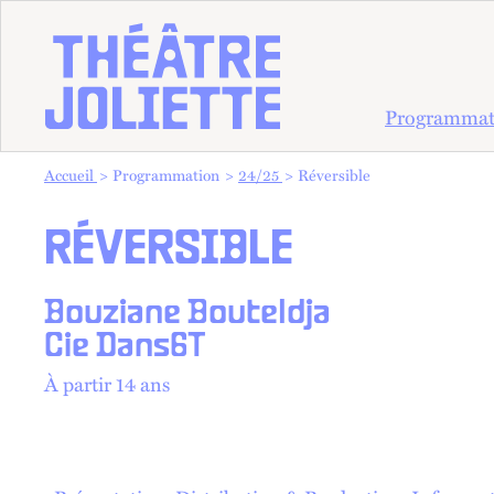
Programmat
Vous êtes dans :
Accueil
Programmation
24/25
Réversible
RÉVERSIBLE
Bouziane Bouteldja
Cie Dans6T
À partir 14 ans