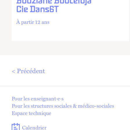
Bouziane Bouteldja
Cie Dans6T
À partir 12 ans
Précédent
En 1 click !
Pour les enseignant·e·s
Pour les structures sociales & médico-sociales
Espace technique
Calendrier