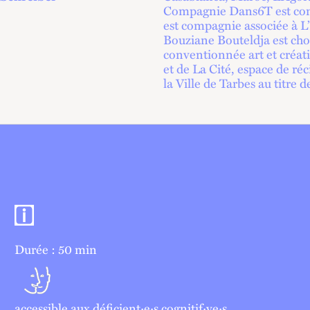
Compagnie Dans6T est con
est compagnie associée à L’E
Bouziane Bouteldja est cho
conventionnée art et créati
et de La Cité, espace de r
la Ville de Tarbes au titre
Informations pratiques
Durée : 50 min
accessible aux déficient·e·s cognitif·ve·s