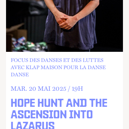
FOCUS DES DANSES ET DES LUTTES
AVEC KLAP MAISON POUR LA DANSE
DANSE
MAR.
20 MAI 2025 /
19
H
HOPE HUNT AND THE
ASCENSION INTO
LAZARUS