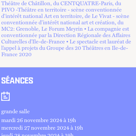
Théâtre de Châtillon, du CENTQUATRE-Paris, du
PIVO -Théâtre en territoire - scène conventionnée
d’intérêt national Art en territoire, de Le Vivat - scène
conventionnée d’intérêt national art et création, du
MC2: Grenoble, Le Forum Meyrin • La compagnie est
conventionnée par la Direction Régionale des Affaires
Culturelles d’Ile-de-France • Le spectacle est lauréat de
l’appel à projets du Groupe des 20 Théâtres en Ile-de-
France 2020
SÉANCES
Séances
grande salle
mardi 26 novembre 2024 à 19
h
mercredi 27 novembre 2024 à 19
h
jeudi 28 novembre 2024 à 19
h