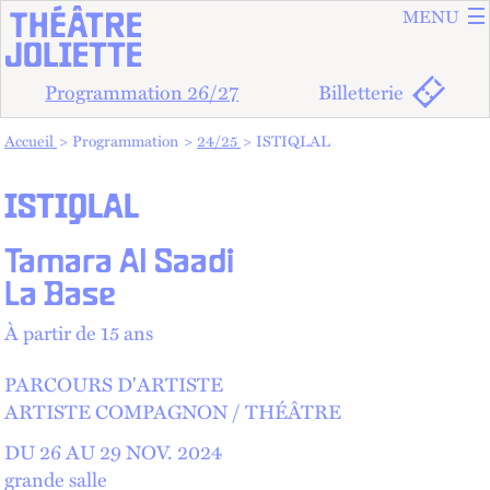
ALLER A
ALLER AU
MENU
Programmation 26/27
Billetterie
Vous êtes dans :
Accueil
Programmation
24/25
ISTIQLAL
ISTIQLAL
Tamara Al Saadi
La Base
À partir de 15 ans
PARCOURS D'ARTISTE
ARTISTE COMPAGNON
THÉÂTRE
DU 26 AU
29
NOV.
2024
grande salle