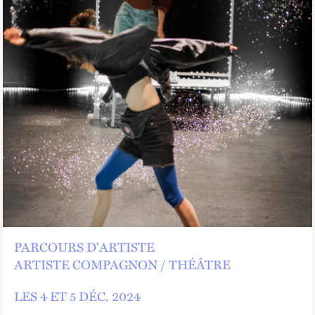
PARCOURS D'ARTISTE
ARTISTE COMPAGNON
THÉÂTRE
LES 4 ET
5
DÉC.
2024