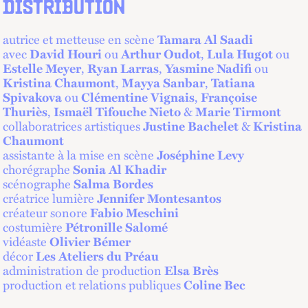
DISTRIBUTION
autrice et metteuse en scène
Tamara Al Saadi
avec
David Houri
ou
Arthur Oudot
,
Lula Hugot
ou
Estelle Meyer
,
Ryan Larras
,
Yasmine Nadifi
ou
Kristina Chaumont
,
Mayya Sanbar
,
Tatiana
Spivakova
ou
Clémentine Vignais
,
Françoise
Thuriès
,
Ismaël Tifouche Nieto
&
Marie Tirmont
collaboratrices artistiques
Justine Bachelet
&
Kristina
Chaumont
assistante à la mise en scène
Joséphine Levy
chorégraphe
Sonia Al Khadir
scénographe
Salma Bordes
créatrice lumière
Jennifer Montesantos
créateur sonore
Fabio Meschini
costumière
Pétronille Salomé
vidéaste
Olivier Bémer
décor
Les Ateliers du Préau
administration de production
Elsa Brès
production et relations publiques
Coline Bec