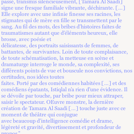
passé, transmis silencieusement, [Tamara Al Saadi]
signe une fresque familiale vibrante, déchirante. […]
Elle explore avec une infinie finesse ses racines, les
stigmates qui de mère en fille se transmettent par le
sang. Au fil des mots, des bribes d’histoires faites de
traumatismes autant que d’éléments heureux, elle
brosse, avec poésie et
délicatesse, des portraits saisissants de femmes, de
battantes, de survivantes. Loin de toute complaisance,
de toute schématisation, la metteuse en scène et
dramaturge interroge le monde, sa complexité, ses
différents points de vue et bouscule nos convictions, nos
certitudes, nos idées toutes
faites. Porté par des comédiennes habitées […] et des
comédiens épatants, Istiqlal n’a rien d’une évidence. Il
se dévoile par touche, par bribe pour mieux attraper,
saisir le spectateur. OEuvre monstre, la dernière
création de Tamara Al Saadi […] touche juste avec ce
moment de théâtre qui conjugue
avec beaucoup d’intelligence comédie et drame,
légèreté et gravité, divertissement et profondeur de
propos.”