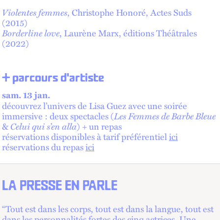
Violentes femmes
, Christophe Honoré, Actes Suds
(2015)
Borderline love
, Laurène Marx, éditions Théâtrales
(2022)
+ parcours d'artiste
sam. 13 jan.
découvrez l’univers de Lisa Guez avec une soirée
immersive : deux spectacles (
Les Femmes de Barbe Bleue
&
Celui qui s’en alla
) + un repas
réservations disponibles à tarif préférentiel
ici
réservations du repas
ici
LA PRESSE EN PARLE
“Tout est dans les corps, tout est dans la langue, tout est
dans les personnalités fortes des cinq actrices. Une