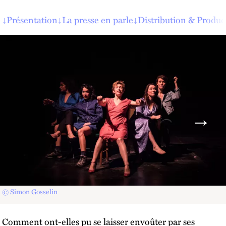
↓
Présentation
↓
La presse en parle
↓
Distribution & Produc
© Simon Gosselin
Comment ont-elles pu se laisser envoûter par ses