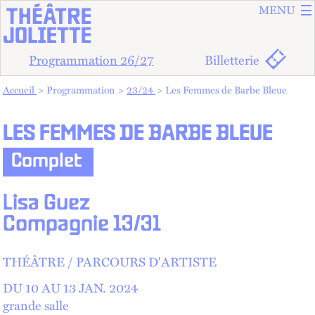
ALLER A
ALLER AU
MENU
Programmation 26/27
Billetterie
Vous êtes dans :
Accueil
Programmation
23/24
Les Femmes de Barbe Bleue
LES FEMMES DE BARBE BLEUE
Complet
Lisa Guez
Compagnie 13/31
THÉÂTRE
PARCOURS D'ARTISTE
DU 10 AU
13
JAN.
2024
grande salle