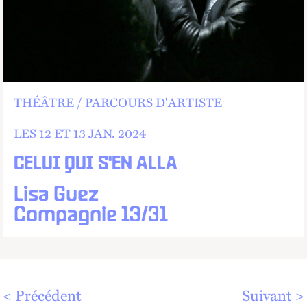
THÉÂTRE
PARCOURS D'ARTISTE
LES 12 ET
13
JAN.
2024
CELUI QUI S'EN ALLA
Lisa Guez
Compagnie 13/31
Complet
Précédent
Suivant