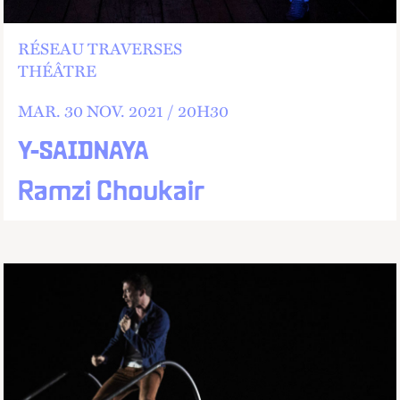
RÉSEAU TRAVERSES
THÉÂTRE
MAR.
30
NOV.
2021 /
20
H
30
Y-SAIDNAYA
Ramzi Choukair