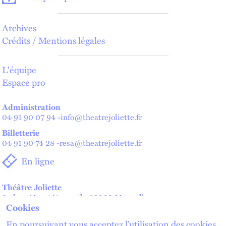
Archives
Crédits / Mentions légales
L'équipe
Espace pro
Administration
04 91 90 07 94
-
info@theatrejoliette.fr
Billetterie
04 91 90 74 28
-
resa@theatrejoliette.fr
En ligne
Théâtre Joliette
2 place Henri Verneuil - 13002 Marseille
Cookies
Théâtre de Lenche — Maison des artistes
2 place de Lenche - 13002 Marseille
En poursuivant vous acceptez l’utilisation des cookies