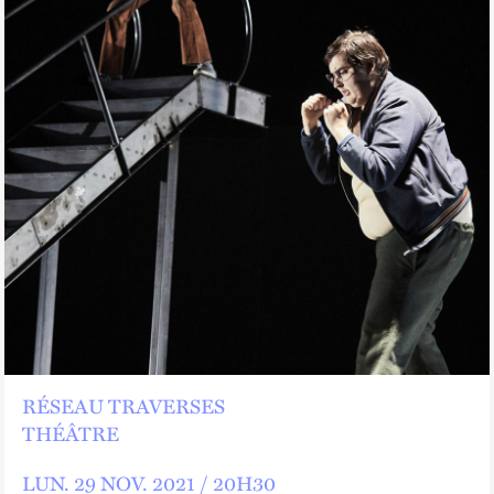
RÉSEAU TRAVERSES
THÉÂTRE
LUN.
29
NOV.
2021 /
20
H
30