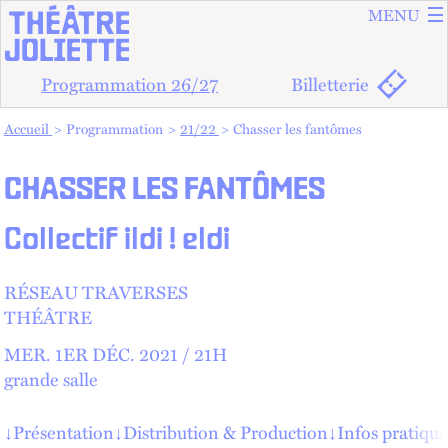
ALLER A
ALLER AU
MENU
Programmation 26/27
Billetterie
Vous êtes dans :
Accueil
Programmation
21/22
Chasser les fantômes
CHASSER LES FANTÔMES
Collectif ildi ! eldi
RÉSEAU TRAVERSES
THÉÂTRE
MER.
1
ER
DÉC.
2021 /
21
H
grande salle
↓
Présentation
↓
Distribution & Production
↓
Infos pratique