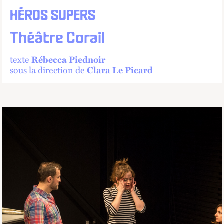
HÉROS SUPERS
Théâtre Corail
texte
Rébecca Piednoir
sous la direction de
Clara Le Picard