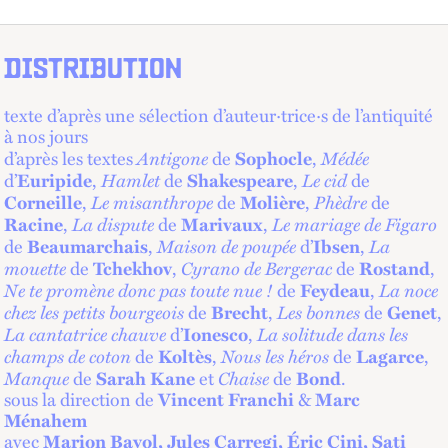
DISTRIBUTION
texte d’après une sélection d’auteur·trice·s de l’antiquité
à nos jours
Antigone
Médée
d’après les textes
de
Sophocle
,
Hamlet
Le cid
d’
Euripide
,
de
Shakespeare
,
de
Le misanthrope
Phèdre
Corneille
,
de
Molière
,
de
La dispute
Le mariage de Figaro
Racine
,
de
Marivaux
,
Maison de poupée
La
de
Beaumarchais
,
d’
Ibsen
,
mouette
Cyrano de Bergerac
de
Tchekhov
,
de
Rostand
,
Ne te promène donc pas toute nue !
La noce
de
Feydeau
,
chez les petits bourgeois
Les bonnes
de
Brecht
,
de
Genet
,
La cantatrice chauve
La solitude dans les
d’
Ionesco
,
champs de coton
Nous les héros
de
Koltès
,
de
Lagarce
,
Manque
Chaise
de
Sarah Kane
et
de
Bond
.
sous la direction de
Vincent Franchi
&
Marc
Ménahem
avec
Marion Bayol, Jules Carregi, Éric Cini, Sati