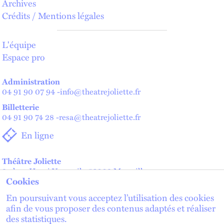
Archives
Crédits / Mentions légales
L'équipe
Espace pro
Administration
04 91 90 07 94
-
info@theatrejoliette.fr
Billetterie
04 91 90 74 28
-
resa@theatrejoliette.fr
En ligne
Théâtre Joliette
2 place Henri Verneuil - 13002 Marseille
Cookies
Théâtre de Lenche — Maison des artistes
2 place de Lenche - 13002 Marseille
En poursuivant vous acceptez l’utilisation des cookies
afin de vous proposer des contenus adaptés et réaliser
des statistiques.