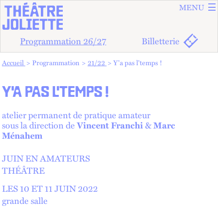
ALLER A
ALLER AU
MENU
Programmation 26/27
Billetterie
Vous êtes dans :
Accueil
Programmation
21/22
Y'a pas l'temps !
Y'A PAS L'TEMPS !
atelier permanent de pratique amateur
sous la direction de
Vincent Franchi
&
Marc
Ménahem
JUIN EN AMATEURS
THÉÂTRE
LES 10 ET
11 JUIN 2022
grande salle