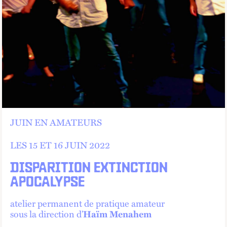
JUIN EN AMATEURS
LES 15 ET
16 JUIN 2022
DISPARITION EXTINCTION
APOCALYPSE
atelier permanent de pratique amateur
sous la direction d’
Haïm Menahem