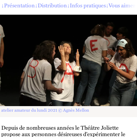
↓
Présentation
↓
Distribution
↓
Infos pratiques
↓
Vous aimere
atelier amateur du lundi 2021 © Agnès Mellon
Depuis de nombreuses années le Théâtre Joliette
propose aux personnes désireuses d’expérimenter le