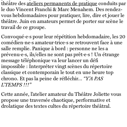
théâtre des
ateliers permanents de pratique
conduits par
le duo Vincent Franchi & Marc Menahem. Des rendez-
vous hebdomadaires pour pratiquer, lire, dire et jouer le
théâtre. Juin en amateurs permet de porter sur scène le
travail de ce groupe.
Convoqué·e·s pour leur répétition hebdomadaire, les 20
comédien·ne·s amateur·trice·s se retrouvent face à une
salle remplie. Panique à bord : personne ne les a
prévenu·e·s, ils/elles ne sont pas prêt·e·s ! Un étrange
message téléphonique va leur lancer un défi
impossible : Interpréter vingt scènes du répertoire
classique et contemporain le tout en une heure top
“Y’A PAS
chrono. Et pas la peine de réfléchir…
L’TEMPS !!!”
Cette année, l’atelier amateur du Théâtre Joliette vous
propose une traversée chaotique, performative et
drolatique des textes cultes du répertoire théâtral.