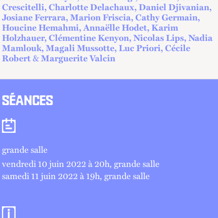
Crescitelli, Charlotte Delachaux, Daniel Djivanian,
Josiane Ferrara, Marion Friscia, Cathy Germain,
Houcine Hemahmi, Annaëlle Hodet, Karim
Holzhauer, Clémentine Kenyon, Nicolas Lips, Nadia
Mamlouk, Magali Mussotte, Luc Priori, Cécile
Robert
&
Marguerite Valcin
SÉANCES
Séances
grande salle
vendredi 10 juin 2022 à 20
h
, grande salle
samedi 11 juin 2022 à 19
h
, grande salle
Informations pratiques