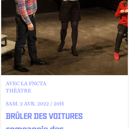
AVEC LA FNCTA
THÉÂTRE
SAM.
2
AVR.
2022 /
20
H
BRÛLER DES VOITURES