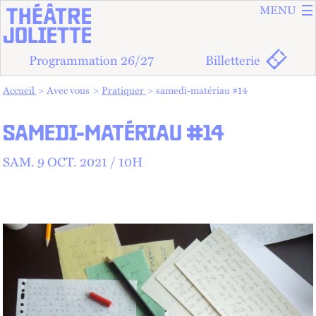
ALLER A
ALLER AU
MENU
Programmation 26/27
Billetterie
Vous êtes dans :
Accueil
Avec vous
Pratiquer
samedi-matériau #14
SAMEDI-MATÉRIAU #14
SAM.
9
OCT.
2021 /
10
H