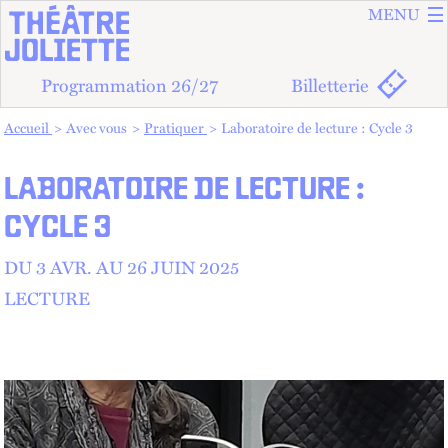
ALLER A
ALLER AU
MENU
Programmation 26/27
Billetterie
Vous êtes dans :
Accueil
Avec vous
Pratiquer
Laboratoire de lecture : Cycle 3
LABORATOIRE DE LECTURE :
CYCLE 3
DU 3
AVR.
AU
26 JUIN 2025
LECTURE