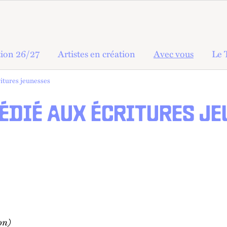
ion 26/27
Artistes en création
Avec vous
Le 
ritures jeunesses
DÉDIÉ AUX ÉCRITURES J
ion)