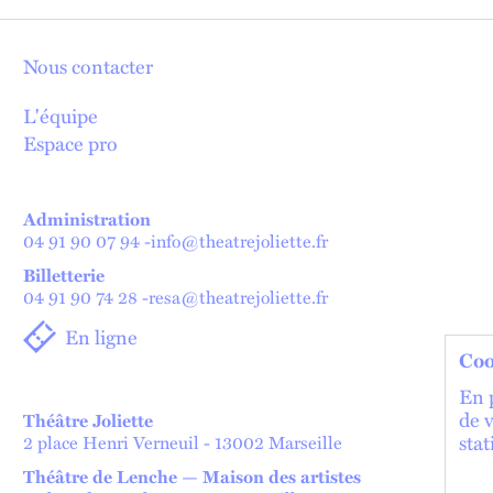
Nous contacter
L'équipe
Espace pro
Administration
04 91 90 07 94
-
info@theatrejoliette.fr
Billetterie
04 91 90 74 28
-
resa@theatrejoliette.fr
En ligne
Coo
En p
de 
Théâtre Joliette
stat
2 place Henri Verneuil - 13002 Marseille
Théâtre de Lenche — Maison des artistes