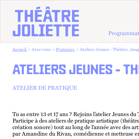
Programmat
Vous êtes dans :
Accueil
Avec vous
Pratiquer
Ateliers Jeunes - Théâtre, imag
ATELIERS JEUNES - T
ATELIER DE PRATIQUE
Tu as entre 13 et 17 ans ? Rejoins l’atelier Jeunes du 
Participe à des ateliers de pratique artistique (théâtr
création sonore) tout au long de l’année avec des a
par Amandine du Rivau, comédienne et metteuse en