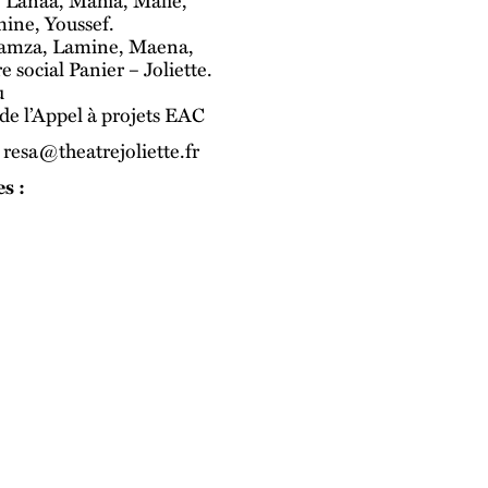
 Lanaa, Mahia, Malie,
ine, Youssef.
, Hamza, Lamine, Maena,
e social Panier – Joliette.
u
 de l’Appel à projets EAC
/ resa@theatrejoliette.fr
s :