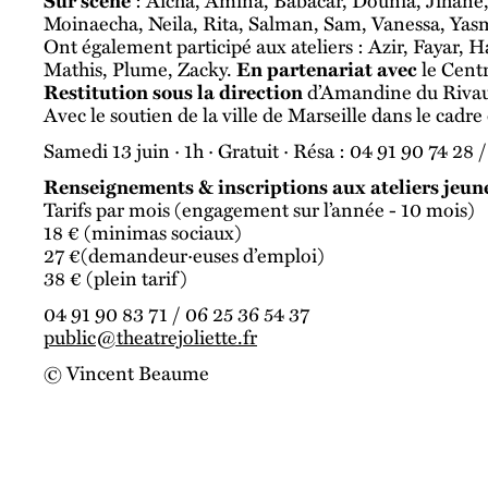
Sur scène
: Aicha, Amina, Babacar, Dounia, Jihane,
Moinaecha, Neila, Rita, Salman, Sam, Vanessa, Yasm
Ont également participé aux ateliers : Azir, Fayar
Mathis, Plume, Zacky.
En partenariat avec
le Centr
Restitution sous la direction
d’Amandine du Riva
Avec le soutien de la ville de Marseille dans le cadre
Samedi 13 juin · 1h · Gratuit · Résa : 04 91 90 74 28 
Renseignements & inscriptions aux ateliers jeune
Tarifs par mois (engagement sur l’année - 10 mois)
18 € (minimas sociaux)
27 €(demandeur·euses d’emploi)
38 € (plein tarif)
04 91 90 83 71 / 06 25 36 54 37
public@theatrejoliette.fr
© Vincent Beaume