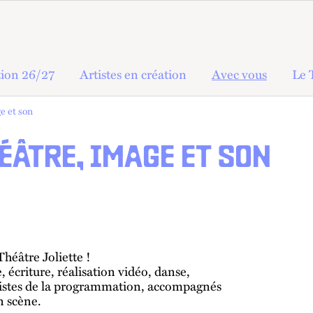
ion 26/27
Artistes en création
Avec vous
Le 
e et son
HÉÂTRE, IMAGE ET SON
Théâtre Joliette !
e, écriture, réalisation vidéo, danse,
rtistes de la programmation, accompagnés
 scène.